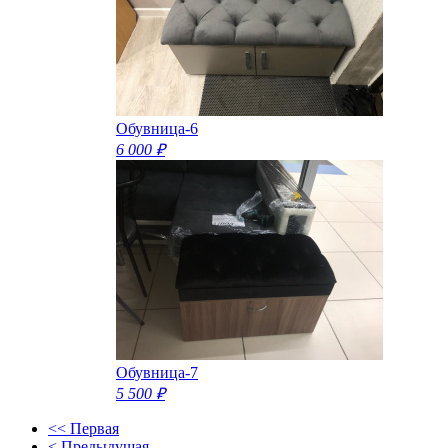
Обувница-6
6 000 ₽
Обувница-7
5 500 ₽
<< Первая
< Предыдущая