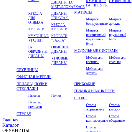
КУХОННЫЕ
СТОЛЕШНИ
ДИВАНЫ НА
ГАРНИТУРЫ
МЕТАЛЛОКАРКАСЕ
МАТРАСЫ
КРЕСЛА
ДИВАНЫ
ДЛЯ
"ТИК-ТАК"
Матрасы
Матрасы
ОТДЫХА
беспружинные
детские
КРЕСЛА-
КРОВАТИ
КРОВАТИ
Матрасы
Матрасы
независимый
пружинный
КУХОННЫЕ
КРОВАТИ
пружинный
блок
УГОЛКИ
"ТАХТА"
блок
П-
ОФИСНЫЕ
МОДУЛЬНЫЕ СИСТЕМЫ
ОБРАЗНЫЕ
ДИВАНЫ
ДИВАНЫ
Мебель для
Мебель для
УГЛОВЫЕ
гостиной
спальни
ДИВАНЫ
Мебель для
ОБУВНИЦЫ
детской
ОФИСНАЯ МЕБЕЛЬ
ПЕНАЛЫ, ПОЛКИ,
ПРИХОЖИЕ
СТЕЛЛАЖИ
ПУФИКИ И БАНКЕТКИ
Пеналы
Полки
СТОЛЫ
Пеналы,
Столы
Столы-
стеллажи
журнальные
книжки
СТУЛЬЯ
Столы
Столы
Главная
компьютерные
обеденные
Kаталог
Столы
ОБУВНИЦЫ
туалетные