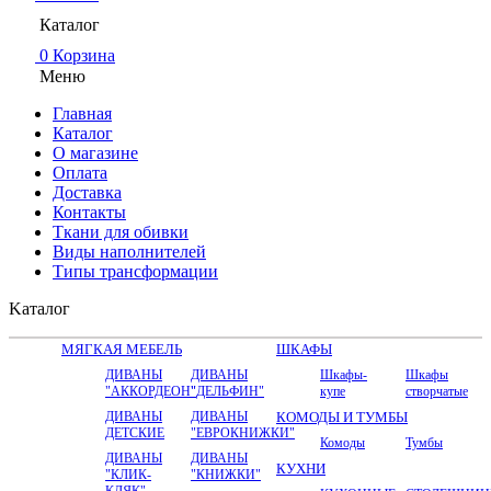
Каталог
0
Корзина
Меню
Главная
Каталог
О магазине
Оплата
Доставка
Контакты
Ткани для обивки
Виды наполнителей
Типы трансформации
Kаталог
МЯГКАЯ МЕБЕЛЬ
ШКАФЫ
ДИВАНЫ
ДИВАНЫ
Шкафы-
Шкафы
"АККОРДЕОН"
"ДЕЛЬФИН"
купе
створчатые
ДИВАНЫ
ДИВАНЫ
КОМОДЫ И ТУМБЫ
ДЕТСКИЕ
"ЕВРОКНИЖКИ"
Комоды
Тумбы
ДИВАНЫ
ДИВАНЫ
КУХНИ
"КЛИК-
"КНИЖКИ"
КЛЯК"