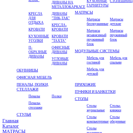
КУХОННЫЕ
СТОЛЕШНИ
ДИВАНЫ НА
ГАРНИТУРЫ
МЕТАЛЛОКАРКАСЕ
МАТРАСЫ
КРЕСЛА
ДИВАНЫ
ДЛЯ
"ТИК-ТАК"
Матрасы
Матрасы
ОТДЫХА
беспружинные
детские
КРЕСЛА-
КРОВАТИ
КРОВАТИ
Матрасы
Матрасы
независимый
пружинный
КУХОННЫЕ
КРОВАТИ
пружинный
блок
УГОЛКИ
"ТАХТА"
блок
П-
ОФИСНЫЕ
МОДУЛЬНЫЕ СИСТЕМЫ
ОБРАЗНЫЕ
ДИВАНЫ
ДИВАНЫ
Мебель для
Мебель для
УГЛОВЫЕ
гостиной
спальни
ДИВАНЫ
Мебель для
ОБУВНИЦЫ
детской
ОФИСНАЯ МЕБЕЛЬ
ПЕНАЛЫ, ПОЛКИ,
ПРИХОЖИЕ
СТЕЛЛАЖИ
ПУФИКИ И БАНКЕТКИ
Пеналы
Полки
СТОЛЫ
Пеналы,
Столы
Столы-
стеллажи
журнальные
книжки
СТУЛЬЯ
Столы
Столы
Главная
компьютерные
обеденные
Kаталог
Столы
МАТРАСЫ
туалетные