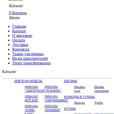
Каталог
0
Корзина
Меню
Главная
Каталог
О магазине
Оплата
Доставка
Контакты
Ткани для обивки
Виды наполнителей
Типы трансформации
Kаталог
МЯГКАЯ МЕБЕЛЬ
ШКАФЫ
ДИВАНЫ
ДИВАНЫ
Шкафы-
Шкафы
"АККОРДЕОН"
"ДЕЛЬФИН"
купе
створчатые
ДИВАНЫ
ДИВАНЫ
КОМОДЫ И ТУМБЫ
ДЕТСКИЕ
"ЕВРОКНИЖКИ"
Комоды
Тумбы
ДИВАНЫ
ДИВАНЫ
КУХНИ
"КЛИК-
"КНИЖКИ"
КЛЯК"