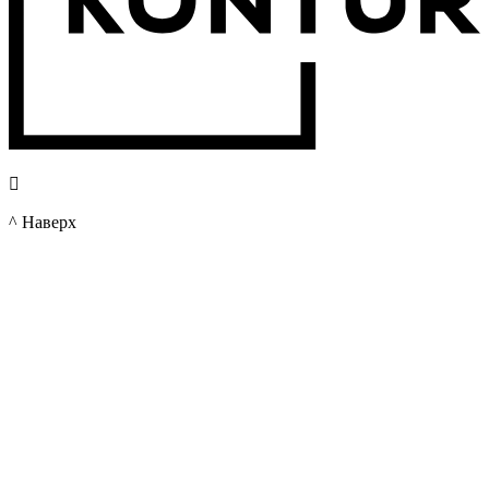

^ Наверх