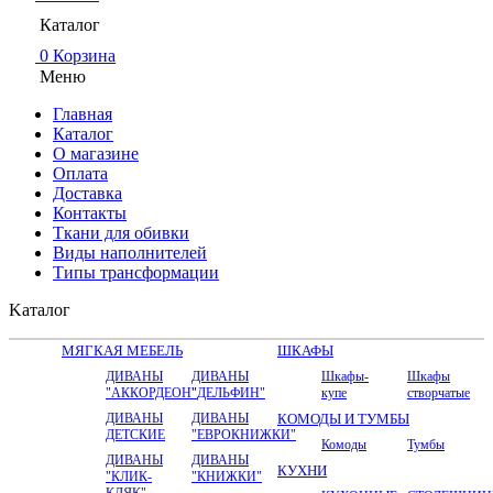
Каталог
0
Корзина
Меню
Главная
Каталог
О магазине
Оплата
Доставка
Контакты
Ткани для обивки
Виды наполнителей
Типы трансформации
Kаталог
МЯГКАЯ МЕБЕЛЬ
ШКАФЫ
ДИВАНЫ
ДИВАНЫ
Шкафы-
Шкафы
"АККОРДЕОН"
"ДЕЛЬФИН"
купе
створчатые
ДИВАНЫ
ДИВАНЫ
КОМОДЫ И ТУМБЫ
ДЕТСКИЕ
"ЕВРОКНИЖКИ"
Комоды
Тумбы
ДИВАНЫ
ДИВАНЫ
КУХНИ
"КЛИК-
"КНИЖКИ"
КЛЯК"