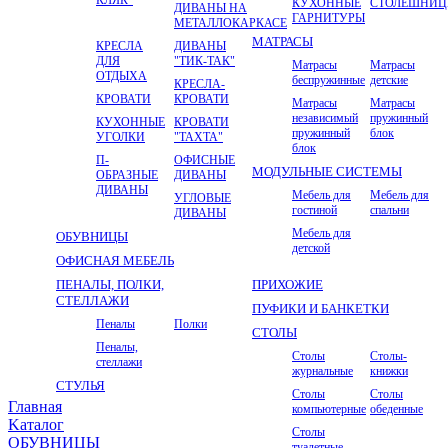
КУХОННЫЕ
СТОЛЕШНИ
ДИВАНЫ НА
ГАРНИТУРЫ
МЕТАЛЛОКАРКАСЕ
МАТРАСЫ
КРЕСЛА
ДИВАНЫ
ДЛЯ
"ТИК-ТАК"
Матрасы
Матрасы
ОТДЫХА
беспружинные
детские
КРЕСЛА-
КРОВАТИ
КРОВАТИ
Матрасы
Матрасы
независимый
пружинный
КУХОННЫЕ
КРОВАТИ
пружинный
блок
УГОЛКИ
"ТАХТА"
блок
П-
ОФИСНЫЕ
МОДУЛЬНЫЕ СИСТЕМЫ
ОБРАЗНЫЕ
ДИВАНЫ
ДИВАНЫ
Мебель для
Мебель для
УГЛОВЫЕ
гостиной
спальни
ДИВАНЫ
Мебель для
ОБУВНИЦЫ
детской
ОФИСНАЯ МЕБЕЛЬ
ПЕНАЛЫ, ПОЛКИ,
ПРИХОЖИЕ
СТЕЛЛАЖИ
ПУФИКИ И БАНКЕТКИ
Пеналы
Полки
СТОЛЫ
Пеналы,
Столы
Столы-
стеллажи
журнальные
книжки
СТУЛЬЯ
Столы
Столы
Главная
компьютерные
обеденные
Kаталог
Столы
ОБУВНИЦЫ
туалетные