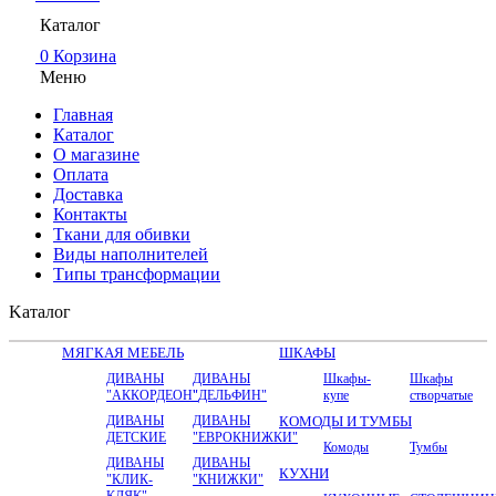
Каталог
0
Корзина
Меню
Главная
Каталог
О магазине
Оплата
Доставка
Контакты
Ткани для обивки
Виды наполнителей
Типы трансформации
Kаталог
МЯГКАЯ МЕБЕЛЬ
ШКАФЫ
ДИВАНЫ
ДИВАНЫ
Шкафы-
Шкафы
"АККОРДЕОН"
"ДЕЛЬФИН"
купе
створчатые
ДИВАНЫ
ДИВАНЫ
КОМОДЫ И ТУМБЫ
ДЕТСКИЕ
"ЕВРОКНИЖКИ"
Комоды
Тумбы
ДИВАНЫ
ДИВАНЫ
КУХНИ
"КЛИК-
"КНИЖКИ"
КЛЯК"