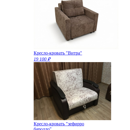
Кресло-кровать "Витра"
19 100 ₽
Кресло-кровать "зефирро
баролло".