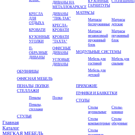
КУХОННЫЕ
СТОЛЕШНИ
ДИВАНЫ НА
ГАРНИТУРЫ
МЕТАЛЛОКАРКАСЕ
МАТРАСЫ
КРЕСЛА
ДИВАНЫ
ДЛЯ
"ТИК-ТАК"
Матрасы
Матрасы
ОТДЫХА
беспружинные
детские
КРЕСЛА-
КРОВАТИ
КРОВАТИ
Матрасы
Матрасы
независимый
пружинный
КУХОННЫЕ
КРОВАТИ
пружинный
блок
УГОЛКИ
"ТАХТА"
блок
П-
ОФИСНЫЕ
МОДУЛЬНЫЕ СИСТЕМЫ
ОБРАЗНЫЕ
ДИВАНЫ
ДИВАНЫ
Мебель для
Мебель для
УГЛОВЫЕ
гостиной
спальни
ДИВАНЫ
Мебель для
ОБУВНИЦЫ
детской
ОФИСНАЯ МЕБЕЛЬ
ПЕНАЛЫ, ПОЛКИ,
ПРИХОЖИЕ
СТЕЛЛАЖИ
ПУФИКИ И БАНКЕТКИ
Пеналы
Полки
СТОЛЫ
Пеналы,
Столы
Столы-
стеллажи
журнальные
книжки
СТУЛЬЯ
Столы
Столы
Главная
компьютерные
обеденные
Kаталог
Столы
МЯГКАЯ МЕБЕЛЬ
туалетные