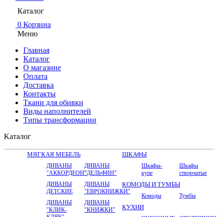
Каталог
0
Корзина
Меню
Главная
Каталог
О магазине
Оплата
Доставка
Контакты
Ткани для обивки
Виды наполнителей
Типы трансформации
Kаталог
МЯГКАЯ МЕБЕЛЬ
ШКАФЫ
ДИВАНЫ
ДИВАНЫ
Шкафы-
Шкафы
"АККОРДЕОН"
"ДЕЛЬФИН"
купе
створчатые
ДИВАНЫ
ДИВАНЫ
КОМОДЫ И ТУМБЫ
ДЕТСКИЕ
"ЕВРОКНИЖКИ"
Комоды
Тумбы
ДИВАНЫ
ДИВАНЫ
КУХНИ
"КЛИК-
"КНИЖКИ"
КЛЯК"