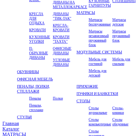
КУХОННЫЕ
СТОЛЕШНИ
ДИВАНЫ НА
ГАРНИТУРЫ
МЕТАЛЛОКАРКАСЕ
МАТРАСЫ
КРЕСЛА
ДИВАНЫ
ДЛЯ
"ТИК-ТАК"
Матрасы
Матрасы
ОТДЫХА
беспружинные
детские
КРЕСЛА-
КРОВАТИ
КРОВАТИ
Матрасы
Матрасы
независимый
пружинный
КУХОННЫЕ
КРОВАТИ
пружинный
блок
УГОЛКИ
"ТАХТА"
блок
П-
ОФИСНЫЕ
МОДУЛЬНЫЕ СИСТЕМЫ
ОБРАЗНЫЕ
ДИВАНЫ
ДИВАНЫ
Мебель для
Мебель для
УГЛОВЫЕ
гостиной
спальни
ДИВАНЫ
Мебель для
ОБУВНИЦЫ
детской
ОФИСНАЯ МЕБЕЛЬ
ПЕНАЛЫ, ПОЛКИ,
ПРИХОЖИЕ
СТЕЛЛАЖИ
ПУФИКИ И БАНКЕТКИ
Пеналы
Полки
СТОЛЫ
Пеналы,
Столы
Столы-
стеллажи
журнальные
книжки
СТУЛЬЯ
Столы
Столы
Главная
компьютерные
обеденные
Kаталог
Столы
МАТРАСЫ
туалетные