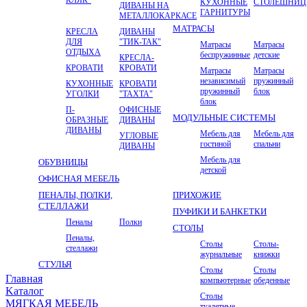
КУХОННЫЕ
СТОЛЕШНИ
ДИВАНЫ НА
ГАРНИТУРЫ
МЕТАЛЛОКАРКАСЕ
МАТРАСЫ
КРЕСЛА
ДИВАНЫ
ДЛЯ
"ТИК-ТАК"
Матрасы
Матрасы
ОТДЫХА
беспружинные
детские
КРЕСЛА-
КРОВАТИ
КРОВАТИ
Матрасы
Матрасы
независимый
пружинный
КУХОННЫЕ
КРОВАТИ
пружинный
блок
УГОЛКИ
"ТАХТА"
блок
П-
ОФИСНЫЕ
МОДУЛЬНЫЕ СИСТЕМЫ
ОБРАЗНЫЕ
ДИВАНЫ
ДИВАНЫ
Мебель для
Мебель для
УГЛОВЫЕ
гостиной
спальни
ДИВАНЫ
Мебель для
ОБУВНИЦЫ
детской
ОФИСНАЯ МЕБЕЛЬ
ПЕНАЛЫ, ПОЛКИ,
ПРИХОЖИЕ
СТЕЛЛАЖИ
ПУФИКИ И БАНКЕТКИ
Пеналы
Полки
СТОЛЫ
Пеналы,
Столы
Столы-
стеллажи
журнальные
книжки
СТУЛЬЯ
Столы
Столы
Главная
компьютерные
обеденные
Kаталог
Столы
МЯГКАЯ МЕБЕЛЬ
туалетные