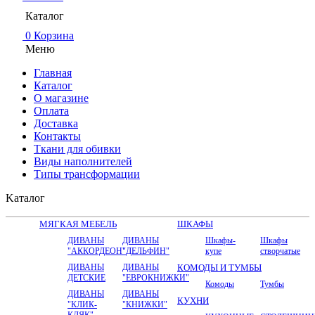
Каталог
0
Корзина
Меню
Главная
Каталог
О магазине
Оплата
Доставка
Контакты
Ткани для обивки
Виды наполнителей
Типы трансформации
Kаталог
МЯГКАЯ МЕБЕЛЬ
ШКАФЫ
ДИВАНЫ
ДИВАНЫ
Шкафы-
Шкафы
"АККОРДЕОН"
"ДЕЛЬФИН"
купе
створчатые
ДИВАНЫ
ДИВАНЫ
КОМОДЫ И ТУМБЫ
ДЕТСКИЕ
"ЕВРОКНИЖКИ"
Комоды
Тумбы
ДИВАНЫ
ДИВАНЫ
КУХНИ
"КЛИК-
"КНИЖКИ"
КЛЯК"