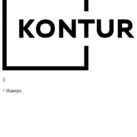

^ Наверх