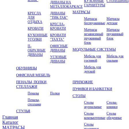
КУХОННЫЕ
СТОЛЕШНИ
ДИВАНЫ НА
ГАРНИТУРЫ
МЕТАЛЛОКАРКАСЕ
МАТРАСЫ
КРЕСЛА
ДИВАНЫ
ДЛЯ
"ТИК-ТАК"
Матрасы
Матрасы
ОТДЫХА
беспружинные
детские
КРЕСЛА-
КРОВАТИ
КРОВАТИ
Матрасы
Матрасы
независимый
пружинный
КУХОННЫЕ
КРОВАТИ
пружинный
блок
УГОЛКИ
"ТАХТА"
блок
П-
ОФИСНЫЕ
МОДУЛЬНЫЕ СИСТЕМЫ
ОБРАЗНЫЕ
ДИВАНЫ
ДИВАНЫ
Мебель для
Мебель для
УГЛОВЫЕ
гостиной
спальни
ДИВАНЫ
Мебель для
ОБУВНИЦЫ
детской
ОФИСНАЯ МЕБЕЛЬ
ПЕНАЛЫ, ПОЛКИ,
ПРИХОЖИЕ
СТЕЛЛАЖИ
ПУФИКИ И БАНКЕТКИ
Пеналы
Полки
СТОЛЫ
Пеналы,
Столы
Столы-
стеллажи
журнальные
книжки
СТУЛЬЯ
Столы
Столы
Главная
компьютерные
обеденные
Kаталог
Столы
МАТРАСЫ
туалетные