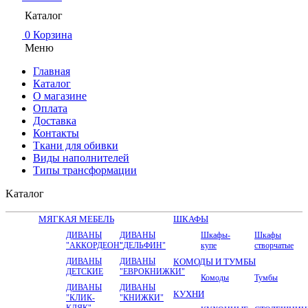
Каталог
0
Корзина
Меню
Главная
Каталог
О магазине
Оплата
Доставка
Контакты
Ткани для обивки
Виды наполнителей
Типы трансформации
Kаталог
МЯГКАЯ МЕБЕЛЬ
ШКАФЫ
ДИВАНЫ
ДИВАНЫ
Шкафы-
Шкафы
"АККОРДЕОН"
"ДЕЛЬФИН"
купе
створчатые
ДИВАНЫ
ДИВАНЫ
КОМОДЫ И ТУМБЫ
ДЕТСКИЕ
"ЕВРОКНИЖКИ"
Комоды
Тумбы
ДИВАНЫ
ДИВАНЫ
КУХНИ
"КЛИК-
"КНИЖКИ"
КЛЯК"