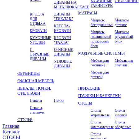
КУХОННЫЕ
СТОЛЕШНИ
ДИВАНЫ НА
ГАРНИТУРЫ
МЕТАЛЛОКАРКАСЕ
МАТРАСЫ
КРЕСЛА
ДИВАНЫ
ДЛЯ
"ТИК-ТАК"
Матрасы
Матрасы
ОТДЫХА
беспружинные
детские
КРЕСЛА-
КРОВАТИ
КРОВАТИ
Матрасы
Матрасы
независимый
пружинный
КУХОННЫЕ
КРОВАТИ
пружинный
блок
УГОЛКИ
"ТАХТА"
блок
П-
ОФИСНЫЕ
МОДУЛЬНЫЕ СИСТЕМЫ
ОБРАЗНЫЕ
ДИВАНЫ
ДИВАНЫ
Мебель для
Мебель для
УГЛОВЫЕ
гостиной
спальни
ДИВАНЫ
Мебель для
ОБУВНИЦЫ
детской
ОФИСНАЯ МЕБЕЛЬ
ПЕНАЛЫ, ПОЛКИ,
ПРИХОЖИЕ
СТЕЛЛАЖИ
ПУФИКИ И БАНКЕТКИ
Пеналы
Полки
СТОЛЫ
Пеналы,
Столы
Столы-
стеллажи
журнальные
книжки
СТУЛЬЯ
Столы
Столы
Главная
компьютерные
обеденные
Kаталог
Столы
СТОЛЫ
туалетные