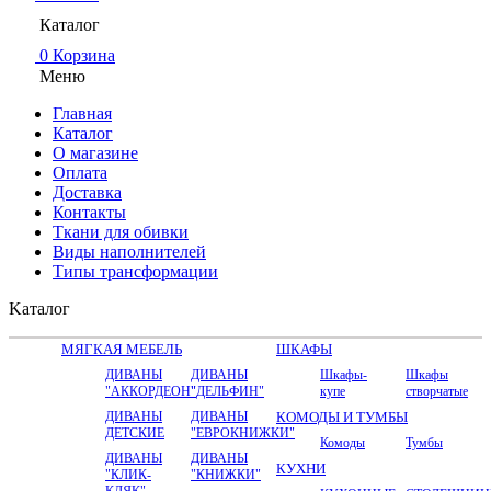
Каталог
0
Корзина
Меню
Главная
Каталог
О магазине
Оплата
Доставка
Контакты
Ткани для обивки
Виды наполнителей
Типы трансформации
Kаталог
МЯГКАЯ МЕБЕЛЬ
ШКАФЫ
ДИВАНЫ
ДИВАНЫ
Шкафы-
Шкафы
"АККОРДЕОН"
"ДЕЛЬФИН"
купе
створчатые
ДИВАНЫ
ДИВАНЫ
КОМОДЫ И ТУМБЫ
ДЕТСКИЕ
"ЕВРОКНИЖКИ"
Комоды
Тумбы
ДИВАНЫ
ДИВАНЫ
КУХНИ
"КЛИК-
"КНИЖКИ"
КЛЯК"