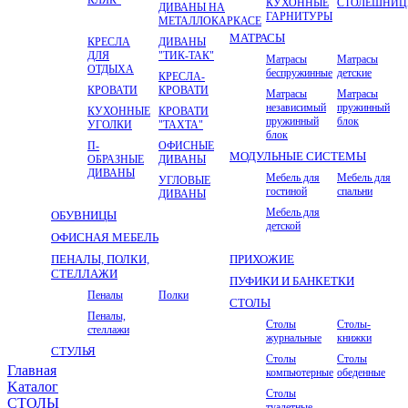
КУХОННЫЕ
СТОЛЕШНИ
ДИВАНЫ НА
ГАРНИТУРЫ
МЕТАЛЛОКАРКАСЕ
МАТРАСЫ
КРЕСЛА
ДИВАНЫ
ДЛЯ
"ТИК-ТАК"
Матрасы
Матрасы
ОТДЫХА
беспружинные
детские
КРЕСЛА-
КРОВАТИ
КРОВАТИ
Матрасы
Матрасы
независимый
пружинный
КУХОННЫЕ
КРОВАТИ
пружинный
блок
УГОЛКИ
"ТАХТА"
блок
П-
ОФИСНЫЕ
МОДУЛЬНЫЕ СИСТЕМЫ
ОБРАЗНЫЕ
ДИВАНЫ
ДИВАНЫ
Мебель для
Мебель для
УГЛОВЫЕ
гостиной
спальни
ДИВАНЫ
Мебель для
ОБУВНИЦЫ
детской
ОФИСНАЯ МЕБЕЛЬ
ПЕНАЛЫ, ПОЛКИ,
ПРИХОЖИЕ
СТЕЛЛАЖИ
ПУФИКИ И БАНКЕТКИ
Пеналы
Полки
СТОЛЫ
Пеналы,
Столы
Столы-
стеллажи
журнальные
книжки
СТУЛЬЯ
Столы
Столы
Главная
компьютерные
обеденные
Kаталог
Столы
СТОЛЫ
туалетные