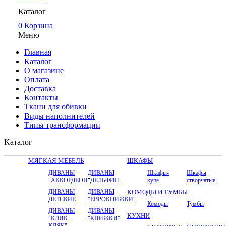
Каталог
0
Корзина
Меню
Главная
Каталог
О магазине
Оплата
Доставка
Контакты
Ткани для обивки
Виды наполнителей
Типы трансформации
Kаталог
МЯГКАЯ МЕБЕЛЬ
ШКАФЫ
ДИВАНЫ
ДИВАНЫ
Шкафы-
Шкафы
"АККОРДЕОН"
"ДЕЛЬФИН"
купе
створчатые
ДИВАНЫ
ДИВАНЫ
КОМОДЫ И ТУМБЫ
ДЕТСКИЕ
"ЕВРОКНИЖКИ"
Комоды
Тумбы
ДИВАНЫ
ДИВАНЫ
КУХНИ
"КЛИК-
"КНИЖКИ"
КЛЯК"