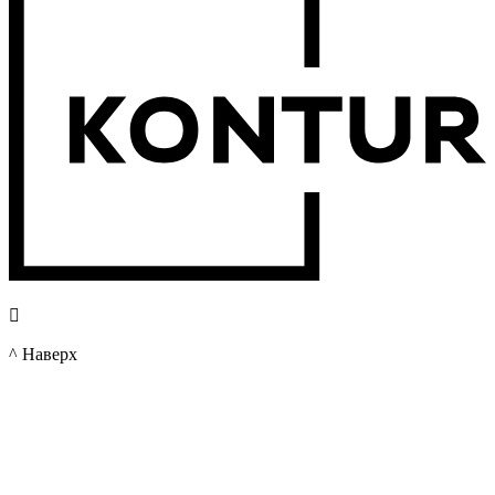

^ Наверх