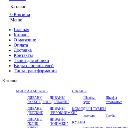
Каталог
0
Корзина
Меню
Главная
Каталог
О магазине
Оплата
Доставка
Контакты
Ткани для обивки
Виды наполнителей
Типы трансформации
Kаталог
МЯГКАЯ МЕБЕЛЬ
ШКАФЫ
ДИВАНЫ
ДИВАНЫ
Шкафы-
Шкафы
"АККОРДЕОН"
"ДЕЛЬФИН"
купе
створчатые
ДИВАНЫ
ДИВАНЫ
КОМОДЫ И ТУМБЫ
ДЕТСКИЕ
"ЕВРОКНИЖКИ"
Комоды
Тумбы
ДИВАНЫ
ДИВАНЫ
КУХНИ
"КЛИК-
"КНИЖКИ"
КЛЯК"