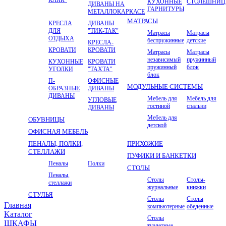
КУХОННЫЕ
СТОЛЕШНИ
ДИВАНЫ НА
ГАРНИТУРЫ
МЕТАЛЛОКАРКАСЕ
МАТРАСЫ
КРЕСЛА
ДИВАНЫ
ДЛЯ
"ТИК-ТАК"
Матрасы
Матрасы
ОТДЫХА
беспружинные
детские
КРЕСЛА-
КРОВАТИ
КРОВАТИ
Матрасы
Матрасы
независимый
пружинный
КУХОННЫЕ
КРОВАТИ
пружинный
блок
УГОЛКИ
"ТАХТА"
блок
П-
ОФИСНЫЕ
МОДУЛЬНЫЕ СИСТЕМЫ
ОБРАЗНЫЕ
ДИВАНЫ
ДИВАНЫ
Мебель для
Мебель для
УГЛОВЫЕ
гостиной
спальни
ДИВАНЫ
Мебель для
ОБУВНИЦЫ
детской
ОФИСНАЯ МЕБЕЛЬ
ПЕНАЛЫ, ПОЛКИ,
ПРИХОЖИЕ
СТЕЛЛАЖИ
ПУФИКИ И БАНКЕТКИ
Пеналы
Полки
СТОЛЫ
Пеналы,
Столы
Столы-
стеллажи
журнальные
книжки
СТУЛЬЯ
Столы
Столы
Главная
компьютерные
обеденные
Kаталог
Столы
ШКАФЫ
туалетные