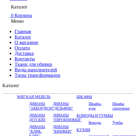
Каталог
0
Корзина
Меню
Главная
Каталог
О магазине
Оплата
Доставка
Контакты
Ткани для обивки
Виды наполнителей
Типы трансформации
Kаталог
МЯГКАЯ МЕБЕЛЬ
ШКАФЫ
ДИВАНЫ
ДИВАНЫ
Шкафы-
Шкафы
"АККОРДЕОН"
"ДЕЛЬФИН"
купе
створчатые
ДИВАНЫ
ДИВАНЫ
КОМОДЫ И ТУМБЫ
ДЕТСКИЕ
"ЕВРОКНИЖКИ"
Комоды
Тумбы
ДИВАНЫ
ДИВАНЫ
КУХНИ
"КЛИК-
"КНИЖКИ"
КЛЯК"