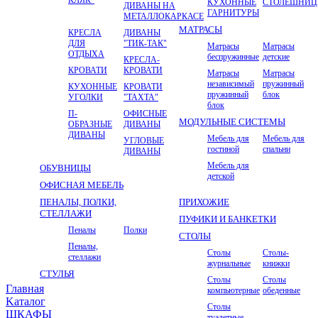
КУХОННЫЕ
СТОЛЕШНИ
ДИВАНЫ НА
ГАРНИТУРЫ
МЕТАЛЛОКАРКАСЕ
МАТРАСЫ
КРЕСЛА
ДИВАНЫ
ДЛЯ
"ТИК-ТАК"
Матрасы
Матрасы
ОТДЫХА
беспружинные
детские
КРЕСЛА-
КРОВАТИ
КРОВАТИ
Матрасы
Матрасы
независимый
пружинный
КУХОННЫЕ
КРОВАТИ
пружинный
блок
УГОЛКИ
"ТАХТА"
блок
П-
ОФИСНЫЕ
МОДУЛЬНЫЕ СИСТЕМЫ
ОБРАЗНЫЕ
ДИВАНЫ
ДИВАНЫ
Мебель для
Мебель для
УГЛОВЫЕ
гостиной
спальни
ДИВАНЫ
Мебель для
ОБУВНИЦЫ
детской
ОФИСНАЯ МЕБЕЛЬ
ПЕНАЛЫ, ПОЛКИ,
ПРИХОЖИЕ
СТЕЛЛАЖИ
ПУФИКИ И БАНКЕТКИ
Пеналы
Полки
СТОЛЫ
Пеналы,
Столы
Столы-
стеллажи
журнальные
книжки
СТУЛЬЯ
Столы
Столы
Главная
компьютерные
обеденные
Kаталог
Столы
ШКАФЫ
туалетные