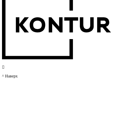

^ Наверх