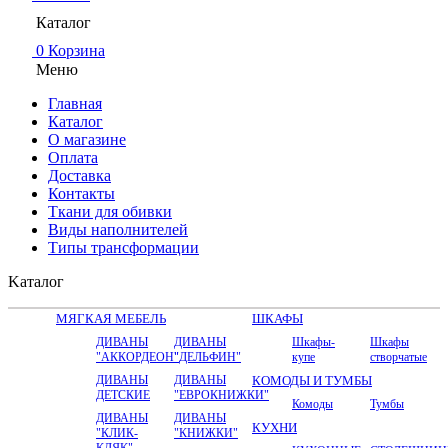
Каталог
0
Корзина
Меню
Главная
Каталог
О магазине
Оплата
Доставка
Контакты
Ткани для обивки
Виды наполнителей
Типы трансформации
Kаталог
МЯГКАЯ МЕБЕЛЬ
ШКАФЫ
ДИВАНЫ
ДИВАНЫ
Шкафы-
Шкафы
"АККОРДЕОН"
"ДЕЛЬФИН"
купе
створчатые
ДИВАНЫ
ДИВАНЫ
КОМОДЫ И ТУМБЫ
ДЕТСКИЕ
"ЕВРОКНИЖКИ"
Комоды
Тумбы
ДИВАНЫ
ДИВАНЫ
КУХНИ
"КЛИК-
"КНИЖКИ"
КЛЯК"