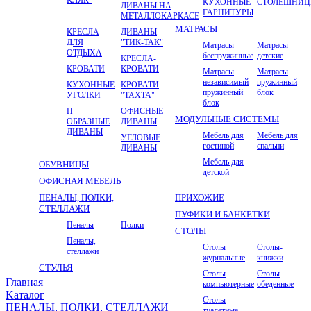
КУХОННЫЕ
СТОЛЕШНИ
ДИВАНЫ НА
ГАРНИТУРЫ
МЕТАЛЛОКАРКАСЕ
МАТРАСЫ
КРЕСЛА
ДИВАНЫ
ДЛЯ
"ТИК-ТАК"
Матрасы
Матрасы
ОТДЫХА
беспружинные
детские
КРЕСЛА-
КРОВАТИ
КРОВАТИ
Матрасы
Матрасы
независимый
пружинный
КУХОННЫЕ
КРОВАТИ
пружинный
блок
УГОЛКИ
"ТАХТА"
блок
П-
ОФИСНЫЕ
МОДУЛЬНЫЕ СИСТЕМЫ
ОБРАЗНЫЕ
ДИВАНЫ
ДИВАНЫ
Мебель для
Мебель для
УГЛОВЫЕ
гостиной
спальни
ДИВАНЫ
Мебель для
ОБУВНИЦЫ
детской
ОФИСНАЯ МЕБЕЛЬ
ПЕНАЛЫ, ПОЛКИ,
ПРИХОЖИЕ
СТЕЛЛАЖИ
ПУФИКИ И БАНКЕТКИ
Пеналы
Полки
СТОЛЫ
Пеналы,
Столы
Столы-
стеллажи
журнальные
книжки
СТУЛЬЯ
Столы
Столы
Главная
компьютерные
обеденные
Kаталог
Столы
ПЕНАЛЫ, ПОЛКИ, СТЕЛЛАЖИ
туалетные