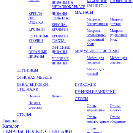
КУХОННЫЕ
СТОЛЕШНИ
ДИВАНЫ НА
ГАРНИТУРЫ
МЕТАЛЛОКАРКАСЕ
МАТРАСЫ
КРЕСЛА
ДИВАНЫ
ДЛЯ
"ТИК-ТАК"
Матрасы
Матрасы
ОТДЫХА
беспружинные
детские
КРЕСЛА-
КРОВАТИ
КРОВАТИ
Матрасы
Матрасы
независимый
пружинный
КУХОННЫЕ
КРОВАТИ
пружинный
блок
УГОЛКИ
"ТАХТА"
блок
П-
ОФИСНЫЕ
МОДУЛЬНЫЕ СИСТЕМЫ
ОБРАЗНЫЕ
ДИВАНЫ
ДИВАНЫ
Мебель для
Мебель для
УГЛОВЫЕ
гостиной
спальни
ДИВАНЫ
Мебель для
ОБУВНИЦЫ
детской
ОФИСНАЯ МЕБЕЛЬ
ПЕНАЛЫ, ПОЛКИ,
ПРИХОЖИЕ
СТЕЛЛАЖИ
ПУФИКИ И БАНКЕТКИ
Пеналы
Полки
СТОЛЫ
Пеналы,
Столы
Столы-
стеллажи
журнальные
книжки
СТУЛЬЯ
Столы
Столы
Главная
компьютерные
обеденные
Kаталог
Столы
ПЕНАЛЫ, ПОЛКИ, СТЕЛЛАЖИ
туалетные