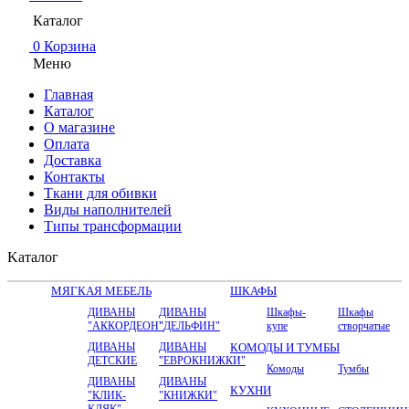
Каталог
0
Корзина
Меню
Главная
Каталог
О магазине
Оплата
Доставка
Контакты
Ткани для обивки
Виды наполнителей
Типы трансформации
Kаталог
МЯГКАЯ МЕБЕЛЬ
ШКАФЫ
ДИВАНЫ
ДИВАНЫ
Шкафы-
Шкафы
"АККОРДЕОН"
"ДЕЛЬФИН"
купе
створчатые
ДИВАНЫ
ДИВАНЫ
КОМОДЫ И ТУМБЫ
ДЕТСКИЕ
"ЕВРОКНИЖКИ"
Комоды
Тумбы
ДИВАНЫ
ДИВАНЫ
КУХНИ
"КЛИК-
"КНИЖКИ"
КЛЯК"