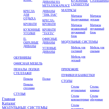
КУХОННЫЕ
СТОЛЕШНИ
ДИВАНЫ НА
ГАРНИТУРЫ
МЕТАЛЛОКАРКАСЕ
МАТРАСЫ
КРЕСЛА
ДИВАНЫ
ДЛЯ
"ТИК-ТАК"
Матрасы
Матрасы
ОТДЫХА
беспружинные
детские
КРЕСЛА-
КРОВАТИ
КРОВАТИ
Матрасы
Матрасы
независимый
пружинный
КУХОННЫЕ
КРОВАТИ
пружинный
блок
УГОЛКИ
"ТАХТА"
блок
П-
ОФИСНЫЕ
МОДУЛЬНЫЕ СИСТЕМЫ
ОБРАЗНЫЕ
ДИВАНЫ
ДИВАНЫ
Мебель для
Мебель для
УГЛОВЫЕ
гостиной
спальни
ДИВАНЫ
Мебель для
ОБУВНИЦЫ
детской
ОФИСНАЯ МЕБЕЛЬ
ПЕНАЛЫ, ПОЛКИ,
ПРИХОЖИЕ
СТЕЛЛАЖИ
ПУФИКИ И БАНКЕТКИ
Пеналы
Полки
СТОЛЫ
Пеналы,
Столы
Столы-
стеллажи
журнальные
книжки
СТУЛЬЯ
Столы
Столы
Главная
компьютерные
обеденные
Kаталог
Столы
МОДУЛЬНЫЕ СИСТЕМЫ
туалетные