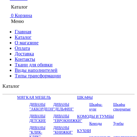
Каталог
0
Корзина
Меню
Главная
Каталог
О магазине
Оплата
Доставка
Контакты
Ткани для обивки
Виды наполнителей
Типы трансформации
Kаталог
МЯГКАЯ МЕБЕЛЬ
ШКАФЫ
ДИВАНЫ
ДИВАНЫ
Шкафы-
Шкафы
"АККОРДЕОН"
"ДЕЛЬФИН"
купе
створчатые
ДИВАНЫ
ДИВАНЫ
КОМОДЫ И ТУМБЫ
ДЕТСКИЕ
"ЕВРОКНИЖКИ"
Комоды
Тумбы
ДИВАНЫ
ДИВАНЫ
КУХНИ
"КЛИК-
"КНИЖКИ"
КЛЯК"